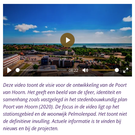
P
l
a
08:22
y
P
M
E
Deze video toont de visie voor de ontwikkeling van de Poort
l
u
n
van Hoorn. Het geeft een beeld van de sfeer, identiteit en
a
t
t
samenhang zoals vastgelegd in het stedenbouwkundig plan
y
e
e
Poort van Hoorn (2020).
De focus
in de video
ligt op het
r
stationsgebied en
de
woonwijk
Pelmolenpad
.
Het toont niet
f
de definitieve invulling. Actuele informatie is te vinden bij
u
nieuws en bij de projecten.
l