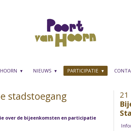
 HOORN
NIEUWS
PARTICIPATIE
CONT
we stadstoegang
21
Bi
St
ie over de bijeenkomsten en participatie
Info