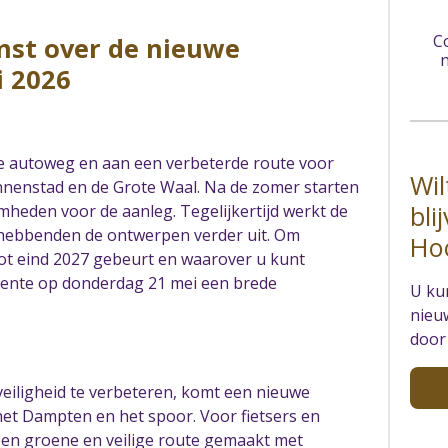
C
mst over de nieuwe
n
i 2026
 autoweg en aan een verbeterde route voor
Wil
innenstad en de Grote Waal. Na de zomer starten
bli
heden voor de aanleg. Tegelijkertijd werkt de
hebbenden de ontwerpen verder uit. Om
Ho
 tot eind 2027 gebeurt en waarover u kunt
ente op donderdag 21 mei een brede
U ku
nieu
door 
eiligheid te verbeteren, komt een nieuwe
t Dampten en het spoor. Voor fietsers en
en groene en veilige route gemaakt met