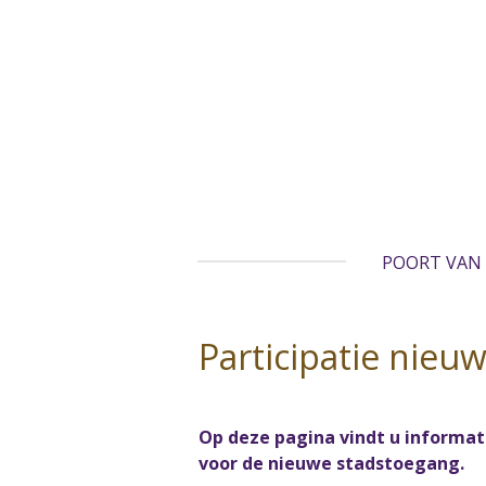
Ga
direct
naar
de
hoofdinhoud
POORT VAN
Participatie nieu
Op deze pagina vindt u informat
voor de nieuwe stadstoegang.